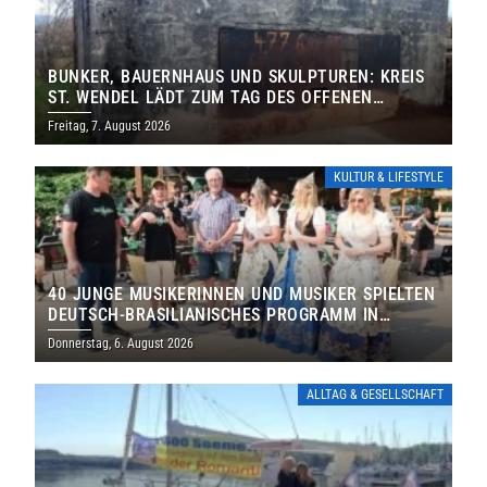
BUNKER, BAUERNHAUS UND SKULPTUREN: KREIS
ST. WENDEL LÄDT ZUM TAG DES OFFENEN
DENKMALS EIN
Freitag, 7. August 2026
KULTUR & LIFESTYLE
40 JUNGE MUSIKERINNEN UND MUSIKER SPIELTEN
DEUTSCH-BRASILIANISCHES PROGRAMM IN
THOLEY
Donnerstag, 6. August 2026
ALLTAG & GESELLSCHAFT