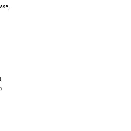
sse,
t
n