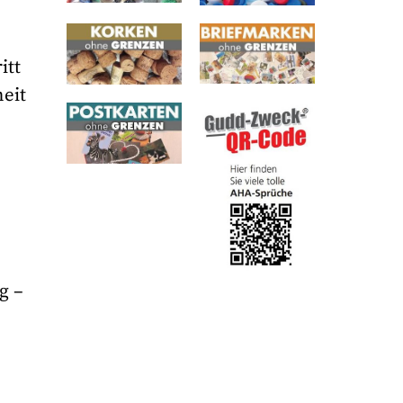
itt
eit
g –