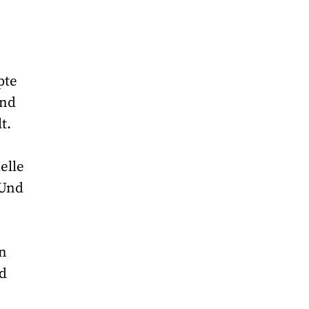
pte
und
t.
elle
 Und
en
nd