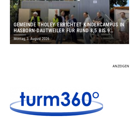
GEMEINDE THOLEY ERRICHTET KINDERCAMPUS IN
HASBORN-DAUTWEILER FÜR RUND 8,5 BIS 9
MILLIONEN EURO
Montag, 3. August 2026
ANZEIGEN