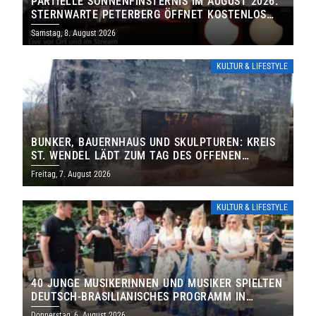
PARTIELLE SONNENFINSTERNIS IM AUGUST 2026:
STERNWARTE PETERBERG ÖFFNET KOSTENLOS
IHRE TORE
Samstag, 8. August 2026
KULTUR & LIFESTYLE
BUNKER, BAUERNHAUS UND SKULPTUREN: KREIS
ST. WENDEL LÄDT ZUM TAG DES OFFENEN
DENKMALS EIN
Freitag, 7. August 2026
KULTUR & LIFESTYLE
40 JUNGE MUSIKERINNEN UND MUSIKER SPIELTEN
DEUTSCH-BRASILIANISCHES PROGRAMM IN
THOLEY
Donnerstag, 6. August 2026