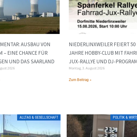
MENTAR: AUSBAU VON
NIEDERLINXWEILER FEIERT 50
 – EINE CHANCE FÜR
JAHRE HOBBY-CLUB MIT FAHR
GEN UND DAS SAARLAND
JUX-RALLYE UND DJ-PROGRA
ugust 2026
Montag, 3. August 2026
»
Zum Beitrag »
ALLTAG & GESELLSCHAFT
POLITIK & WIR