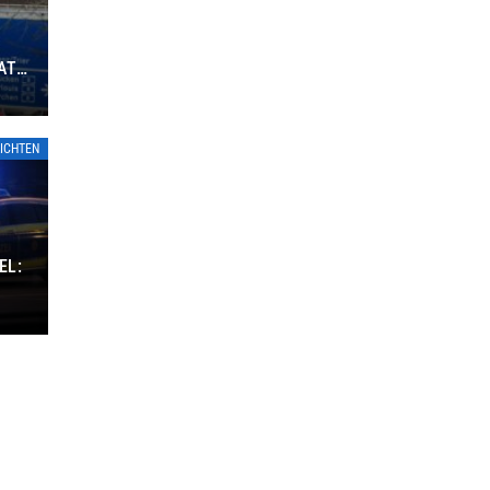
ATE
ICHTEN
EL: