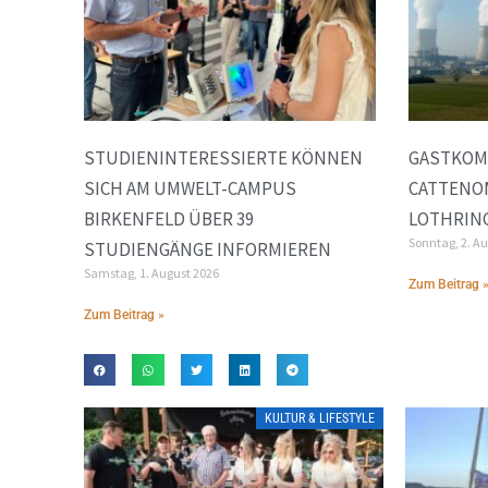
STUDIENINTERESSIERTE KÖNNEN
GASTKOM
SICH AM UMWELT-CAMPUS
CATTENOM
BIRKENFELD ÜBER 39
LOTHRIN
Sonntag, 2. A
STUDIENGÄNGE INFORMIEREN
Samstag, 1. August 2026
Zum Beitrag 
Zum Beitrag »
KULTUR & LIFESTYLE