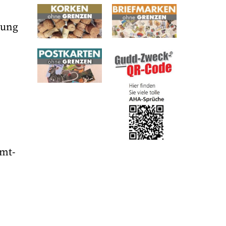
mung
mmt-