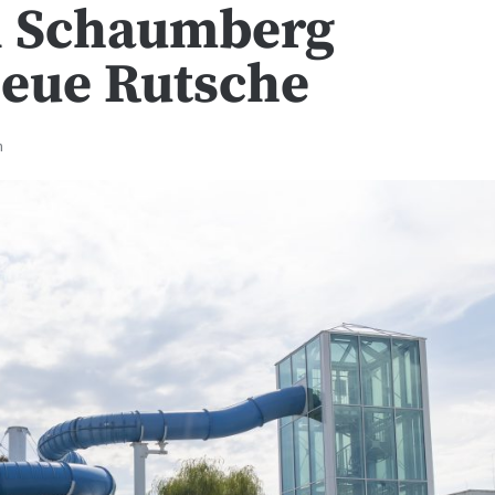
d Schaumberg
eue Rutsche
n