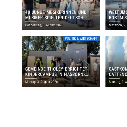
40 JUNGE MUSIKERINNEN UND
WELTUMS
MUSIKER SPIELTEN DEUTSCH-
BOSTALS
BRASILIANISCHES PROGRAMM IN
Donnerstag, 6. August 2026
Mittwoch, 5.
THOLEY
POLITIK & WIRTSCHAFT
GEMEINDE THOLEY ERRICHTET
GASTKO
KINDERCAMPUS IN HASBORN-
CATTENO
DAUTWEILER FÜR RUND 8,5 BIS 9
LOTHRIN
Montag, 3. August 2026
Sonntag, 2. 
MILLIONEN EURO