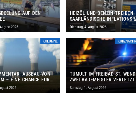
EGELUNG AUF DEN
HEIZÖL UND BENZIN TREIBEN
EE
SAARLÄNDISCHE INFLATIONSR
IM JULI AUF 3,2 PROZENT
 August 2026
Dienstag, 4. August 2026
KOLUMNE
KURZNACHR
MMENTAR: AUSBAU VON
TUMULT IM FREIBAD ST. WEND
M – EINE CHANCE FÜR
ZWEI BADEMEISTER VERLETZT
GEN UND DAS SAARLAND
August 2026
Samstag, 1. August 2026