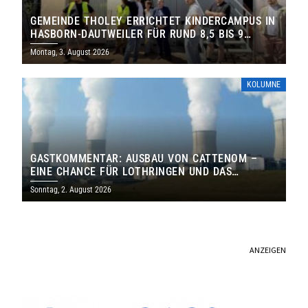
GEMEINDE THOLEY ERRICHTET KINDERCAMPUS IN
HASBORN-DAUTWEILER FÜR RUND 8,5 BIS 9
MILLIONEN EURO
Montag, 3. August 2026
KOLUMNE
GASTKOMMENTAR: AUSBAU VON CATTENOM –
EINE CHANCE FÜR LOTHRINGEN UND DAS
SAARLAND
Sonntag, 2. August 2026
ANZEIGEN