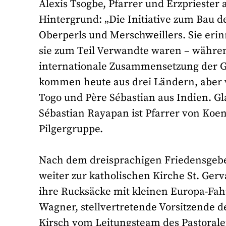
Alexis Tsogbe, Pfarrer und Erzpriester 
Hintergrund: „Die Initiative zum Bau d
Oberperls und Merschweillers. Sie erinn
sie zum Teil Verwandte waren – währen
internationale Zusammensetzung der Ge
kommen heute aus drei Ländern, aber 
Togo und Père Sébastian aus Indien. G
Sébastian Rayapan ist Pfarrer von Koen
Pilgergruppe.
Nach dem dreisprachigen Friedensgebe
weiter zur katholischen Kirche St. Gerv
ihre Rucksäcke mit kleinen Europa-Fah
Wagner, stellvertretende Vorsitzende d
Kirsch vom Leitungsteam des Pastorale