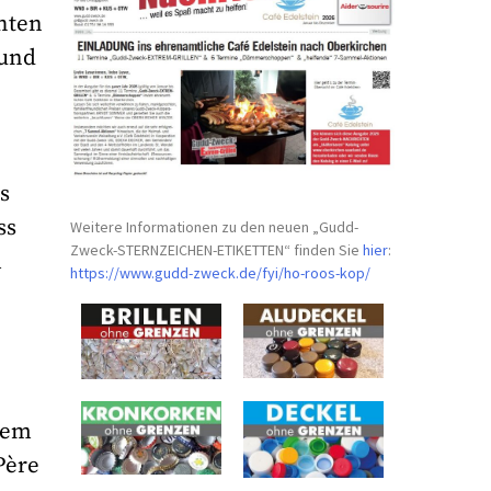
hten
 und
s
ss
Weitere Informationen zu den neuen „Gudd-
Zweck-STERNZEICHEN-
ETIKETTEN“ finden Sie
hier
:
m
https://www.gudd-zweck.de/fyi/
ho-roos-kop/
hem
Père