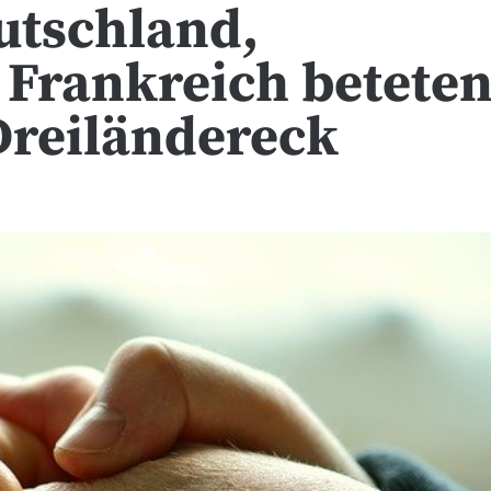
utschland,
Frankreich betete
reiländereck