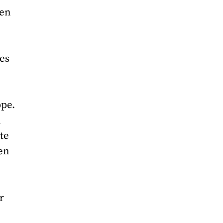
sen
es
ppe.
n
te
den
r