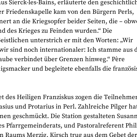
aus Sierck-les-Bains, erläuterte den geschichtli
er Friedenskapelle kam von den Bürgern Perls,
ert an die Kriegsopfer beider Seiten, die – obw
d des Krieges zu Feinden wurden.“ Die
istlichen unterstrich er mit den Worten: „Wir
wir sind noch internationaler: Ich stamme aus
laube verbindet über Grenzen hinweg.“ Père
igsmacker und begleitete ebenfalls die französ
t des Heiligen Franziskus zogen die Teilnehme
asius und Protarius in Perl. Zahlreiche Pilger ha
nen geschmückt. Die Station gestalteten Susan
es Pfarrgemeinderats, und Pastoralreferent Phi
n Raums Merzig. Kirsch trug aus dem Gebet de