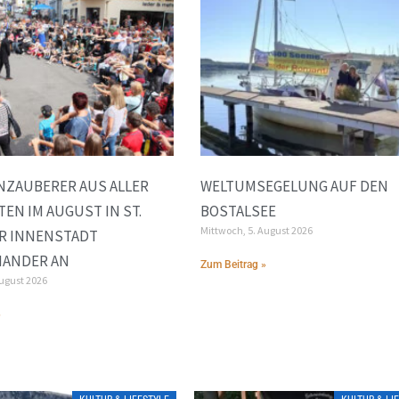
ZAUBERER AUS ALLER W
WELTUMSEGELUNG AUF DEN
N IM AUGUST IN ST. W
BOSTALSEE
Mittwoch, 5. August 2026
 INNENSTADT G
ANDER AN
Zum Beitrag »
August 2026
»