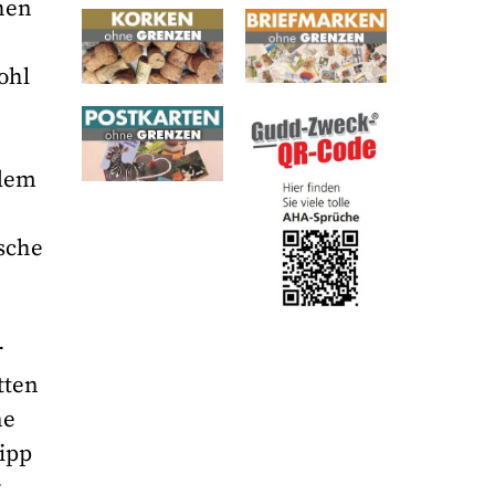
chen
ohl
 dem
ische
r
tten
ne
lipp
r