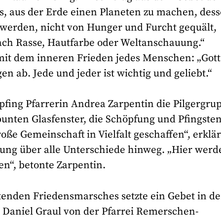
es, aus der Erde einen Planeten zu machen, des
 werden, nicht von Hunger und Furcht gequält,
nach Rasse, Hautfarbe oder Weltanschauung.“
mit dem inneren Frieden jedes Menschen: „Gott
n ab. Jede und jeder ist wichtig und geliebt.“
pfing Pfarrerin Andrea Zarpentin die Pilgergru
bunten Glasfenster, die Schöpfung und Pfingste
roße Gemeinschaft in Vielfalt geschaffen“, erklär
digung über alle Unterschiede hinweg. „Hier wer
en“, betonte Zarpentin.
enden Friedensmarsches setzte ein Gebet in de
 Daniel Graul von der Pfarrei Remerschen-