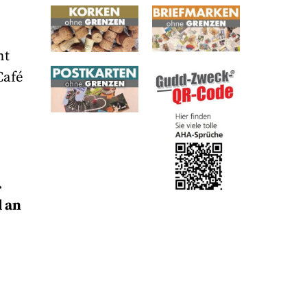
ht
Café
.
d an