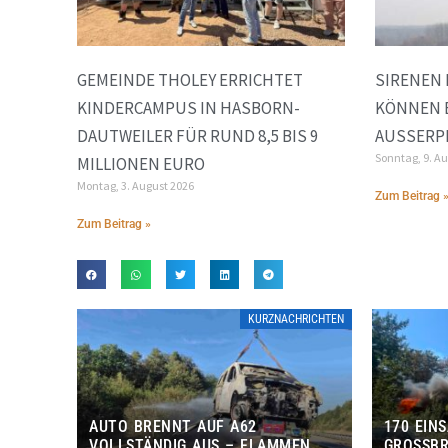
GEMEINDE THOLEY ERRICHTET
SIRENEN 
KINDERCAMPUS IN HASBORN-
KÖNNEN B
DAUTWEILER FÜR RUND 8,5 BIS 9
AUSSERP
Sonntag, 9. A
MILLIONEN EURO
Montag, 3. August 2026
Zum Beitrag 
Zum Beitrag »
KURZNACHRICHTEN
AUTO BRENNT AUF A62
170 EIN
VOLLSTÄNDIG AUS – FLAMMEN
GROSSBR