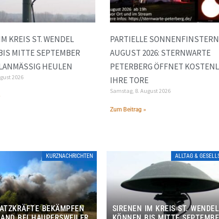
IM KREIS ST. WENDEL
PARTIELLE SONNENFINSTERNI
IS MITTE SEPTEMBER
AUGUST 2026: STERNWARTE
LANMÄSSIG HEULEN
PETERBERG ÖFFNET KOSTEN
ugust 2026
IHRE TORE
Samstag, 8. August 2026
»
Zum Beitrag »
KURZNACHRICHTEN
ALLTAG & GESEL
SATZKRÄFTE BEKÄMPFEN
SIRENEN IM KREIS ST. WENDE
AND BEI HAUPERSWEILER
KÖNNEN BIS MITTE SEPTEMB