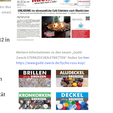
ktro-Bus
é Jonas)
12 in
Weitere Informationen zu den neuen „Gudd-
Zweck-STERNZEICHEN-
ETIKETTEN“ finden Sie
hier
:
https://www.gudd-zweck.de/fyi/
ho-roos-kop/
n
tät
é