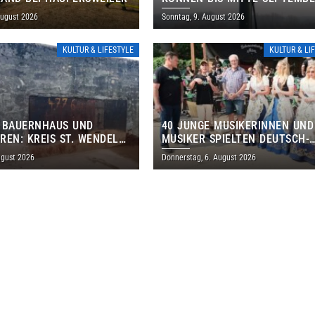
AUSSERPLANMÄSSIG HEULEN
August 2026
Sonntag, 9. August 2026
KULTUR & LIFESTYLE
KULTUR & LI
 BAUERNHAUS UND
40 JUNGE MUSIKERINNEN UND
REN: KREIS ST. WENDEL
MUSIKER SPIELTEN DEUTSCH-
M TAG DES OFFENEN
BRASILIANISCHES PROGRAMM 
ugust 2026
Donnerstag, 6. August 2026
S EIN
THOLEY