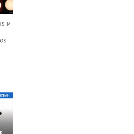
S IM
LOS
LSCHAFT
L
ER