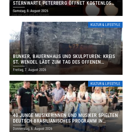
STERNWARTE PETERBERG ÖFFNET KOSTENLOS
IHRE TORE
Samstag, 8. August 2026
KULTUR & LIFESTYLE
BUNKER, BAUERNHAUS UND SKULPTUREN: KREIS
ST. WENDEL LÄDT ZUM TAG DES OFFENEN
DENKMALS EIN
Freitag, 7. August 2026
KULTUR & LIFESTYLE
40 JUNGE MUSIKERINNEN UND MUSIKER SPIELTEN
DEUTSCH-BRASILIANISCHES PROGRAMM IN
THOLEY
Donnerstag, 6. August 2026