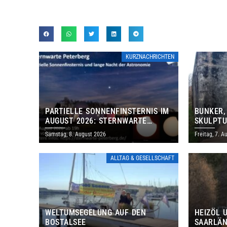
KURZNACHRICHTEN
PARTIELLE SONNENFINSTERNIS IM
BUNKER,
AUGUST 2026: STERNWARTE
SKULPTU
PETERBERG ÖFFNET KOSTENLOS
LÄDT ZU
Samstag, 8. August 2026
Freitag, 7. A
IHRE TORE
DENKMAL
ALLTAG & GESELLSCHAFT
WELTUMSEGELUNG AUF DEN
HEIZÖL 
BOSTALSEE
SAARLÄN