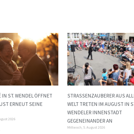
 IN ST. WENDEL ÖFFNET
STRASSENZAUBERER AUS ALLER
GUST ERNEUT SEINE
ELT TRETEN IM AUGUST IN ST.
ENDELER INNENSTADT G
ugust 2026
EGENEINANDER AN
Mittwoch, 5. August 2026
»