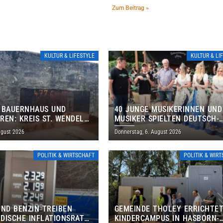
Zum Beitrag »
KULTUR & LIFESTYLE
KULTUR & LI
 BAUERNHAUS UND
40 JUNGE MUSIKERINNEN UND
REN: KREIS ST. WENDEL
MUSIKER SPIELTEN DEUTSCH-
M TAG DES OFFENEN
BRASILIANISCHES PROGRAMM 
ugust 2026
Donnerstag, 6. August 2026
S EIN
THOLEY
POLITIK & WIRTSCHAFT
POLITIK & WIR
UND BENZIN TREIBEN
GEMEINDE THOLEY ERRICHTE
DISCHE INFLATIONSRATE
KINDERCAMPUS IN HASBORN-