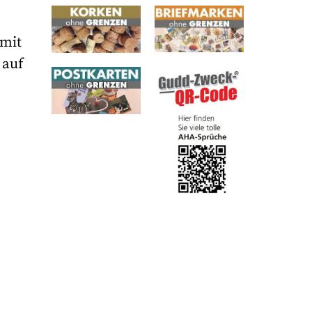
 mit
 auf