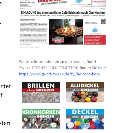
e
.
Weitere Informationen zu den neuen „Gudd-
Zweck-STERNZEICHEN-
ETIKETTEN“ finden Sie
hier
:
https://www.gudd-zweck.de/fyi/
ho-roos-kop/
rtet
f
sten