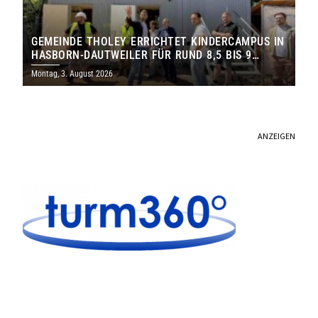
GEMEINDE THOLEY ERRICHTET KINDERCAMPUS IN
HASBORN-DAUTWEILER FÜR RUND 8,5 BIS 9
MILLIONEN EURO
Montag, 3. August 2026
ANZEIGEN