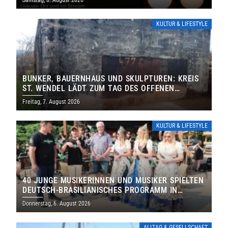
KULTUR & LIFESTYLE
BUNKER, BAUERNHAUS UND SKULPTUREN: KREIS
ST. WENDEL LÄDT ZUM TAG DES OFFENEN
DENKMALS EIN
Freitag, 7. August 2026
KULTUR & LIFESTYLE
40 JUNGE MUSIKERINNEN UND MUSIKER SPIELTEN
DEUTSCH-BRASILIANISCHES PROGRAMM IN
THOLEY
Donnerstag, 6. August 2026
ALLTAG & GESELLSCHAFT