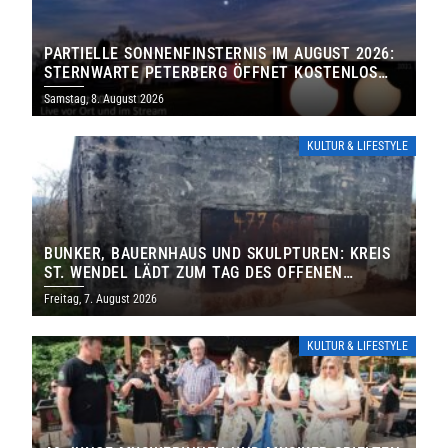
PARTIELLE SONNENFINSTERNIS IM AUGUST 2026:
STERNWARTE PETERBERG ÖFFNET KOSTENLOS
IHRE TORE
Samstag, 8. August 2026
KULTUR & LIFESTYLE
BUNKER, BAUERNHAUS UND SKULPTUREN: KREIS
ST. WENDEL LÄDT ZUM TAG DES OFFENEN
DENKMALS EIN
Freitag, 7. August 2026
KULTUR & LIFESTYLE