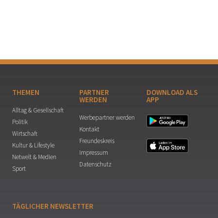
THEMEN
PARTNER
DOWNLOAD ALS
WERDEN
APP
Alltag & Gesellschaft
Werbepartner werden
Politik
Kontakt
Wirtschaft
Freundeskreis
Kultur & Lifestyle
Impressum
Netwelt & Medien
Datenschutz
Sport
TÄGLICHER NEWSLETTER