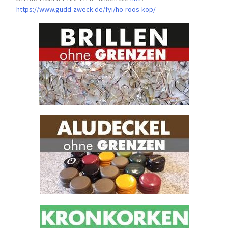
https://www.gudd-zweck.de/fyi/
ho-roos-kop/