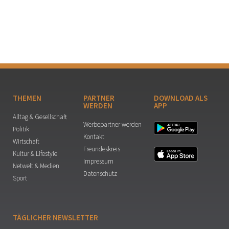
THEMEN
PARTNER
DOWNLOAD ALS
WERDEN
APP
Alltag & Gesellschaft
Werbepartner werden
Politik
Kontakt
Wirtschaft
Freundeskreis
Kultur & Lifestyle
Impressum
Netwelt & Medien
Datenschutz
Sport
TÄGLICHER NEWSLETTER