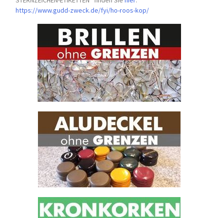
https://www.gudd-zweck.de/fyi/
ho-roos-kop/