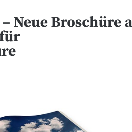
t – Neue Broschüre a
für
ure