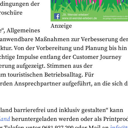
dingungen der
Broschüre
Anzeige
“, Allgemeines
ge anwendbare Maßnahmen zur Verbesserung de
uktur. Von der Vorbereitung und Planung bis hin
chtige Impulse entlang der Customer Journey
erung aufgezeigt. Stimmen aus der
 touristischen Betriebsalltag. Für
den Ansprechpartner aufgeführt, an die sich d
and barrierefrei und inklusiv gestalten“ kann
land
heruntergeladen werden oder als Printpro
r Telefon unter 0681 927 200 oder Mail an
info@t