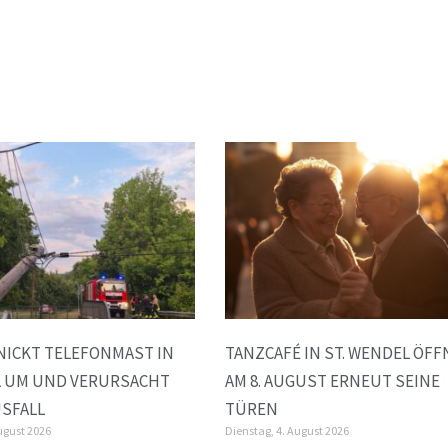
NICKT TELEFONMAST IN
TANZCAFÉ IN ST. WENDEL ÖFF
L UM UND VERURSACHT
AM 8. AUGUST ERNEUT SEINE
SFALL
TÜREN
ugust 2026
Dienstag, 4. August 2026