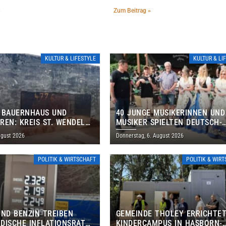
»
Zum Beitrag »
KULTUR & LIFESTYLE
KULTUR & LI
 BAUERNHAUS UND
40 JUNGE MUSIKERINNEN UND
REN: KREIS ST. WENDEL
MUSIKER SPIELTEN DEUTSCH-
M TAG DES OFFENEN
BRASILIANISCHES PROGRAMM 
ugust 2026
Donnerstag, 6. August 2026
S EIN
THOLEY
POLITIK & WIRTSCHAFT
POLITIK & WIR
UND BENZIN TREIBEN
GEMEINDE THOLEY ERRICHTE
DISCHE INFLATIONSRATE
KINDERCAMPUS IN HASBORN-