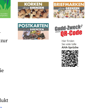
r
 zur
ie
dukt
z-