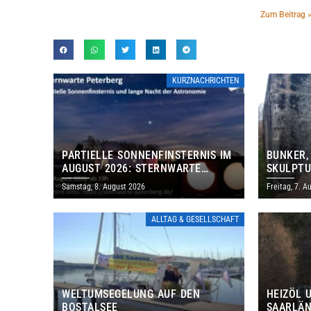
Zum Beitrag 
KURZNACHRICHTEN
PARTIELLE SONNENFINSTERNIS IM
BUNKER,
AUGUST 2026: STERNWARTE
SKULPTU
PETERBERG ÖFFNET KOSTENLOS
LÄDT ZU
Samstag, 8. August 2026
Freitag, 7. A
IHRE TORE
DENKMAL
ALLTAG & GESELLSCHAFT
WELTUMSEGELUNG AUF DEN
HEIZÖL 
BOSTALSEE
SAARLÄN