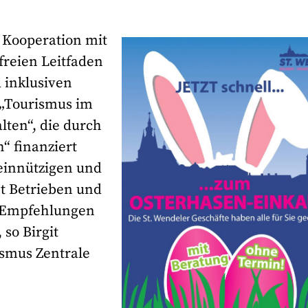
n Kooperation mit
reien Leitfaden
d inklusiven
 „Tourismus im
lten“, die durch
“ finanziert
meinnützigen und
bt Betrieben und
d Empfehlungen
so Birgit
ismus Zentrale