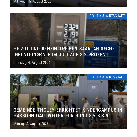
Mittwoch, 5. August 2026
POLITIK & WIRTSCHAFT
HEIZÖL UND BENZIN TREIBEN SAARLÄNDISCHE
INFLATIONSRATE IM JULI AUF 3,2 PROZENT
Dienstag, 4. August 2026
POLITIK & WIRTSCHAFT
GEMEINDE THOLEY ERRICHTET KINDERCAMPUS IN
HASBORN-DAUTWEILER FÜR RUND 8,5 BIS 9
MILLIONEN EURO
Montag, 3. August 2026