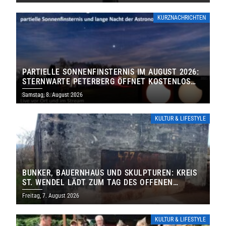
KURZNACHRICHTEN
PARTIELLE SONNENFINSTERNIS IM AUGUST 2026:
STERNWARTE PETERBERG ÖFFNET KOSTENLOS
IHRE TORE
Samstag, 8. August 2026
KULTUR & LIFESTYLE
BUNKER, BAUERNHAUS UND SKULPTUREN: KREIS
ST. WENDEL LÄDT ZUM TAG DES OFFENEN
DENKMALS EIN
Freitag, 7. August 2026
KULTUR & LIFESTYLE