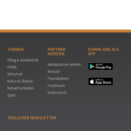
THEMEN
PARTNER
DOWNLOAD ALS
WERDEN
APP
Alltag & Gesellschaft
Werbepartner werden
Politik
Kontakt
Wirtschaft
Freundeskreis
Kultur & Lifestyle
Impressum
Netwelt & Medien
Datenschutz
Sport
TÄGLICHER NEWSLETTER