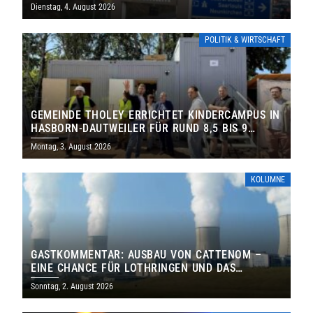
Dienstag, 4. August 2026
POLITIK & WIRTSCHAFT
GEMEINDE THOLEY ERRICHTET KINDERCAMPUS IN
HASBORN-DAUTWEILER FÜR RUND 8,5 BIS 9
MILLIONEN EURO
Montag, 3. August 2026
KOLUMNE
GASTKOMMENTAR: AUSBAU VON CATTENOM –
EINE CHANCE FÜR LOTHRINGEN UND DAS
SAARLAND
Sonntag, 2. August 2026