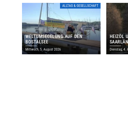
ALLTAG & GESELLSCHAFT
WELTUMSEGELUNG AUF DEN
HEIZÖL 
BOSTALSEE
SAARLÄN
IM JULI
Mittwoch, 5. August 2026
Dienstag, 4.