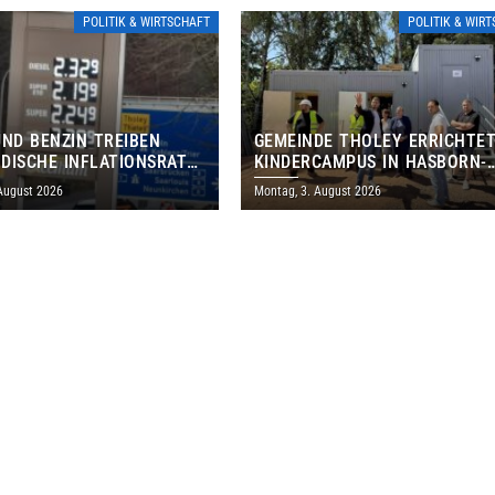
POLITIK & WIRTSCHAFT
POLITIK & WIR
UND BENZIN TREIBEN
GEMEINDE THOLEY ERRICHTE
DISCHE INFLATIONSRATE
KINDERCAMPUS IN HASBORN-
 AUF 3,2 PROZENT
DAUTWEILER FÜR RUND 8,5 BI
 August 2026
Montag, 3. August 2026
MILLIONEN EURO