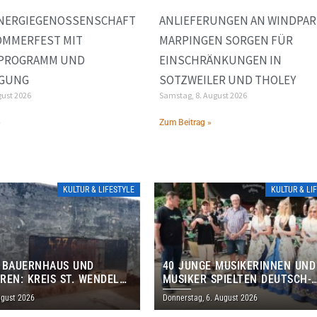
ENERGIEGENOSSENSCHAFT
ANLIEFERUNGEN AN WINDPAR
OMMERFEST MIT
MARPINGEN SORGEN FÜR
NPROGRAMM UND
EINSCHRÄNKUNGEN IN
IGUNG
SOTZWEILER UND THOLEY
gust 2026
Samstag, 8. August 2026
»
Zum Beitrag »
KULTUR & LIFESTYLE
KULTUR & LI
 BAUERNHAUS UND
40 JUNGE MUSIKERINNEN UND
REN: KREIS ST. WENDEL
MUSIKER SPIELTEN DEUTSCH-
M TAG DES OFFENEN
BRASILIANISCHES PROGRAMM 
ugust 2026
Donnerstag, 6. August 2026
S EIN
THOLEY