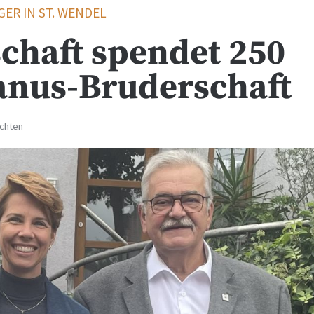
ER IN ST. WENDEL
chaft spendet 250
anus-Bruderschaft
ichten