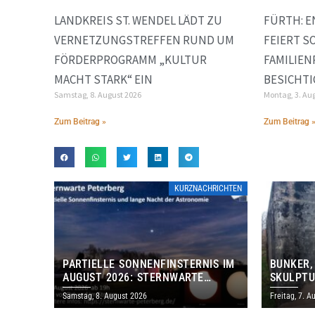
LANDKREIS ST. WENDEL LÄDT ZU
FÜRTH: 
VERNETZUNGSTREFFEN RUND UM
FEIERT S
FÖRDERPROGRAMM „KULTUR
FAMILIE
MACHT STARK“ EIN
BESICHT
Samstag, 8. August 2026
Montag, 3. Au
Zum Beitrag »
Zum Beitrag 
KURZNACHRICHTEN
PARTIELLE SONNENFINSTERNIS IM
BUNKER,
AUGUST 2026: STERNWARTE
SKULPTU
PETERBERG ÖFFNET KOSTENLOS
LÄDT ZU
Samstag, 8. August 2026
Freitag, 7. A
IHRE TORE
DENKMAL