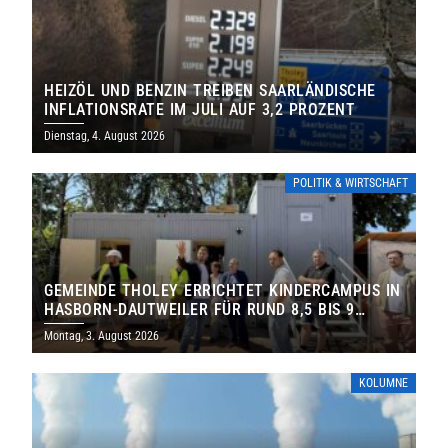
HEIZÖL UND BENZIN TREIBEN SAARLÄNDISCHE
INFLATIONSRATE IM JULI AUF 3,2 PROZENT
Dienstag, 4. August 2026
POLITIK & WIRTSCHAFT
GEMEINDE THOLEY ERRICHTET KINDERCAMPUS IN
HASBORN-DAUTWEILER FÜR RUND 8,5 BIS 9
MILLIONEN EURO
Montag, 3. August 2026
KOLUMNE