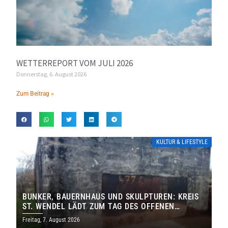
WETTERREPORT VOM JULI 2026
Donnerstag, 6. August 2026
Zum Beitrag »
KULTUR & LIFESTYLE
BUNKER, BAUERNHAUS UND SKULPTUREN: KREIS
ST. WENDEL LÄDT ZUM TAG DES OFFENEN
DENKMALS EIN
Freitag, 7. August 2026