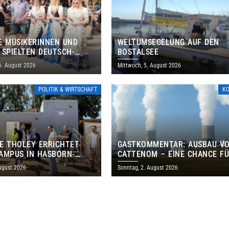
E MUSIKERINNEN UND
WELTUMSEGELUNG AUF DEN
 SPIELTEN DEUTSCH-
BOSTALSEE
ANISCHES PROGRAMM IN
6. August 2026
Mittwoch, 5. August 2026
POLITIK & WIRTSCHAFT
K
E THOLEY ERRICHTET
GASTKOMMENTAR: AUSBAU V
AMPUS IN HASBORN-
CATTENOM – EINE CHANCE F
LER FÜR RUND 8,5 BIS 9
LOTHRINGEN UND DAS SAARL
ugust 2026
Sonntag, 2. August 2026
EN EURO