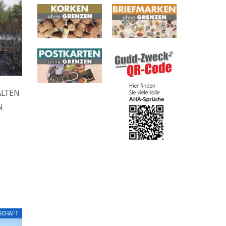
ALTEN
N
LSCHAFT