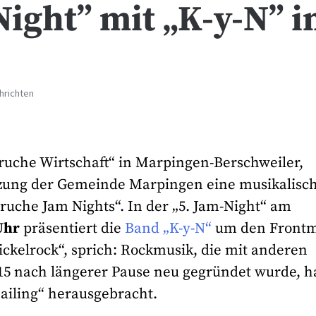
ight” mit „K-y-N” i
hrichten
Bruche Wirtschaft“ in Marpingen-Berschweiler,
ützung der Gemeinde Marpingen eine musikalisc
ruche Jam Nights“. In der „5. Jam-Night“ am
Uhr
präsentiert die
Band „K-y-N“
um den Front
ckelrock“, sprich: Rockmusik, die mit anderen
015 nach längerer Pause neu gegründet wurde, ha
ailing“ herausgebracht.