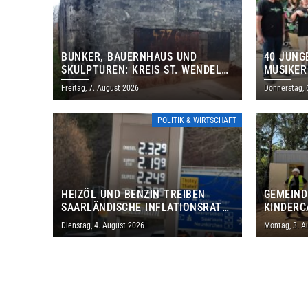
BUNKER, BAUERNHAUS UND
40 JUNG
SKULPTUREN: KREIS ST. WENDEL
MUSIKER
LÄDT ZUM TAG DES OFFENEN
BRASILI
Freitag, 7. August 2026
Donnerstag, 
DENKMALS EIN
THOLEY
POLITIK & WIRTSCHAFT
HEIZÖL UND BENZIN TREIBEN
GEMEIND
SAARLÄNDISCHE INFLATIONSRATE
KINDERC
IM JULI AUF 3,2 PROZENT
DAUTWEI
Dienstag, 4. August 2026
Montag, 3. A
MILLION