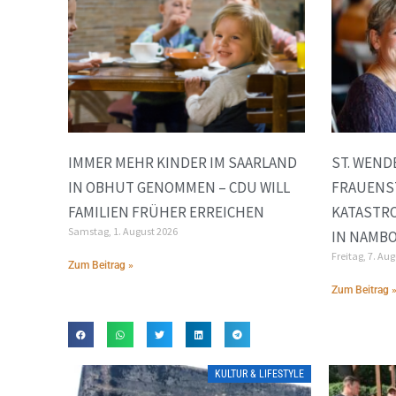
IMMER MEHR KINDER IM SAARLAND
ST. WEND
IN OBHUT GENOMMEN – CDU WILL
FRAUENS
FAMILIEN FRÜHER ERREICHEN
KATASTR
Samstag, 1. August 2026
IN NAMB
Freitag, 7. Au
Zum Beitrag »
Zum Beitrag 
KULTUR & LIFESTYLE