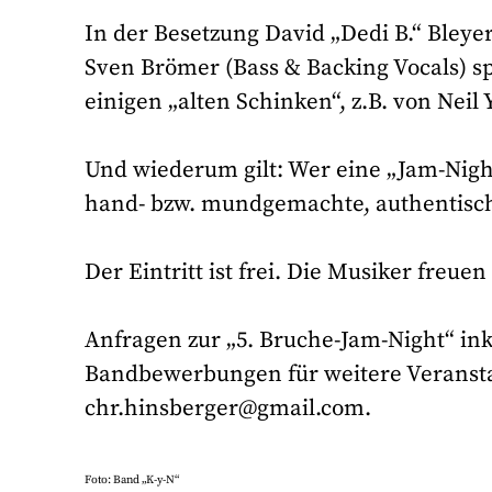
In der Besetzung David „Dedi B.“ Bleye
Sven Brömer (Bass & Backing Vocals) sp
einigen „alten Schinken“, z.B. von Neil
Und wiederum gilt: Wer eine „Jam-Night
hand- bzw. mundgemachte, authentisch
Der Eintritt ist frei. Die Musiker fre
Anfragen zur „5. Bruche-Jam-Night“ ink
Bandbewerbungen für weitere Veranstal
chr.hinsberger@gmail.com.
Foto: Band „K-y-N“