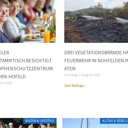
ELER
DREI VEGETATIONSBRÄNDE H
TAMMTISCH BESICHTIGT
FEUERWEHR IN NOHFELDEN I
OPHENSCHUTZZENTRUM
ATEM
Samstag, 1. August 2026
ORN-HOFELD
gust 2026
Zum Beitrag »
»
KULTUR & LIFESTYLE
ALLTAG & GESEL