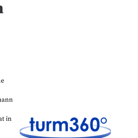
n
he
mann
t in