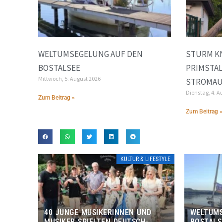
WELTUMSEGELUNG AUF DEN
STURM K
BOSTALSEE
PRIMSTA
Mittwoch, 5. August 2026
STROMAU
Dienstag, 4. A
Zum Beitrag »
Zum Beitrag 
KULTUR & LIFESTYLE
40 JUNGE MUSIKERINNEN UND
WELTUMS
MUSIKER SPIELTEN DEUTSCH-
BOSTALS