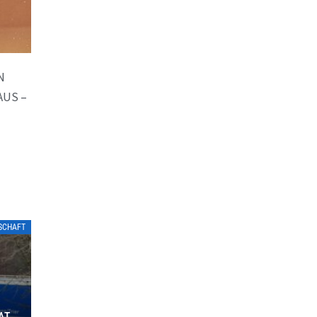
N
AUS –
TSCHAFT
ATE