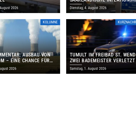
IM JULI AUF 3,2 PROZENT
 August 2026
Dienstag, 4. August 2026
KOLUMNE
KURZNACHR
MMENTAR: AUSBAU VON
TUMULT IM FREIBAD ST. WEND
M – EINE CHANCE FÜR
ZWEI BADEMEISTER VERLETZT
GEN UND DAS SAARLAND
August 2026
Samstag, 1. August 2026