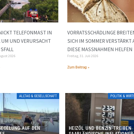
NICKT TELEFONMAST IN
VORRATSSCHÄDLINGE BREITE
L UM UND VERURSACHT
SICH IM SOMMER VERSTÄRKT 
SFALL
DIESE MASSNAHMEN HELFEN
ugust 2026
Freitag, 31. Juli 2026
»
Zum Beitrag »
ALLTAG & GESELLSCHAFT
POLITIK & WIR
EGELUNG AUF DEN
HEIZÖL UND BENZIN TREIBEN
EE
SAARLÄNDISCHE INFLATIONSR