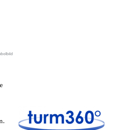
bolbild
e
n.