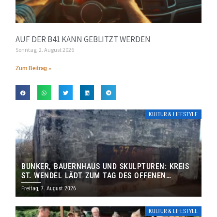
AUF DER B41 KANN GEBLITZT WERDEN
Sonntag, 2. August 2026
Zum Beitrag »
KULTUR & LIFESTYLE
BUNKER, BAUERNHAUS UND SKULPTUREN: KREIS
ST. WENDEL LÄDT ZUM TAG DES OFFENEN
DENKMALS EIN
Freitag, 7. August 2026
KULTUR & LIFESTYLE