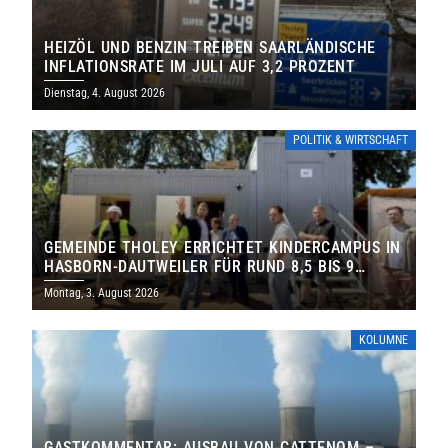
HEIZÖL UND BENZIN TREIBEN SAARLÄNDISCHE
INFLATIONSRATE IM JULI AUF 3,2 PROZENT
Dienstag, 4. August 2026
POLITIK & WIRTSCHAFT
GEMEINDE THOLEY ERRICHTET KINDERCAMPUS IN
HASBORN-DAUTWEILER FÜR RUND 8,5 BIS 9
MILLIONEN EURO
Montag, 3. August 2026
KOLUMNE
GASTKOMMENTAR: AUSBAU VON CATTENOM –