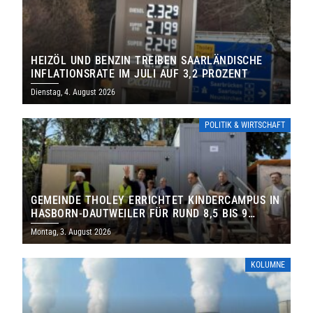
HEIZÖL UND BENZIN TREIBEN SAARLÄNDISCHE
INFLATIONSRATE IM JULI AUF 3,2 PROZENT
Dienstag, 4. August 2026
POLITIK & WIRTSCHAFT
GEMEINDE THOLEY ERRICHTET KINDERCAMPUS IN
HASBORN-DAUTWEILER FÜR RUND 8,5 BIS 9
MILLIONEN EURO
Montag, 3. August 2026
KOLUMNE