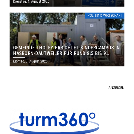
Dienstag, 4. August 2026
POLITIK & WIRTSCHAFT
GEMEINDE THOLEY ERRICHTET KINDERCAMPUS IN
HASBORN-DAUTWEILER FÜR RUND 8,5 BIS 9
MILLIONEN EURO
Montag, 3. August 2026
ANZEIGEN