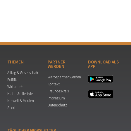
THEMEN
PARTNER
DOWNLOAD ALS
WERDEN
APP
Alltag & Gesellschaft
Werbepartner werden
Politik
Kontakt
Wirtschaft
Freundeskreis
Kultur & Lifestyle
Impressum
Netwelt & Medien
Datenschutz
Sport
TÄGLICHER NEWSLETTER