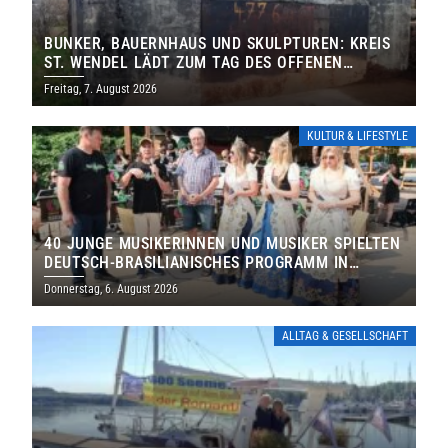
BUNKER, BAUERNHAUS UND SKULPTUREN: KREIS
ST. WENDEL LÄDT ZUM TAG DES OFFENEN
DENKMALS EIN
Freitag, 7. August 2026
KULTUR & LIFESTYLE
40 JUNGE MUSIKERINNEN UND MUSIKER SPIELTEN
DEUTSCH-BRASILIANISCHES PROGRAMM IN
THOLEY
Donnerstag, 6. August 2026
ALLTAG & GESELLSCHAFT