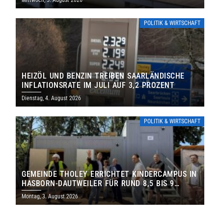
Mittwoch, 5. August 2026
POLITIK & WIRTSCHAFT
HEIZÖL UND BENZIN TREIBEN SAARLÄNDISCHE
INFLATIONSRATE IM JULI AUF 3,2 PROZENT
Dienstag, 4. August 2026
POLITIK & WIRTSCHAFT
GEMEINDE THOLEY ERRICHTET KINDERCAMPUS IN
HASBORN-DAUTWEILER FÜR RUND 8,5 BIS 9
MILLIONEN EURO
Montag, 3. August 2026