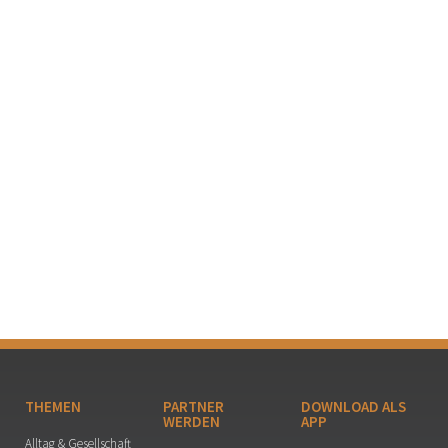
THEMEN
PARTNER
DOWNLOAD ALS
WERDEN
APP
Alltag & Gesellschaft