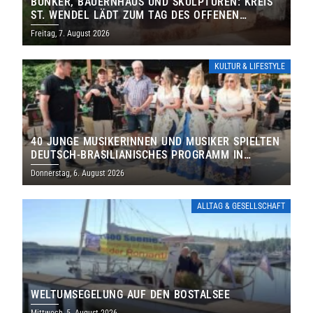
BUNKER, BAUERNHAUS UND SKULPTUREN: KREIS
ST. WENDEL LÄDT ZUM TAG DES OFFENEN
DENKMALS EIN
Freitag, 7. August 2026
KULTUR & LIFESTYLE
40 JUNGE MUSIKERINNEN UND MUSIKER SPIELTEN
DEUTSCH-BRASILIANISCHES PROGRAMM IN
THOLEY
Donnerstag, 6. August 2026
ALLTAG & GESELLSCHAFT
WELTUMSEGELUNG AUF DEN BOSTALSEE