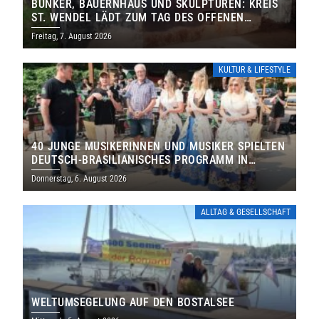
BUNKER, BAUERNHAUS UND SKULPTUREN: KREIS
ST. WENDEL LÄDT ZUM TAG DES OFFENEN
DENKMALS EIN
Freitag, 7. August 2026
KULTUR & LIFESTYLE
40 JUNGE MUSIKERINNEN UND MUSIKER SPIELTEN
DEUTSCH-BRASILIANISCHES PROGRAMM IN
THOLEY
Donnerstag, 6. August 2026
ALLTAG & GESELLSCHAFT
WELTUMSEGELUNG AUF DEN BOSTALSEE