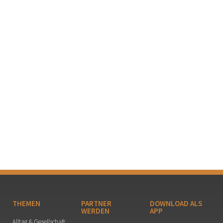
THEMEN
PARTNER
DOWNLOAD ALS
WERDEN
APP
Alltag & Gesellschaft