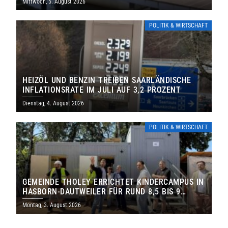
Mittwoch, 5. August 2026
POLITIK & WIRTSCHAFT
HEIZÖL UND BENZIN TREIBEN SAARLÄNDISCHE
INFLATIONSRATE IM JULI AUF 3,2 PROZENT
Dienstag, 4. August 2026
POLITIK & WIRTSCHAFT
GEMEINDE THOLEY ERRICHTET KINDERCAMPUS IN
HASBORN-DAUTWEILER FÜR RUND 8,5 BIS 9
MILLIONEN EURO
Montag, 3. August 2026