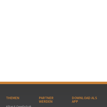
THEMEN
PARTNER
DOWNLOAD ALS
WERDEN
APP
Alltag & Gesellschaft