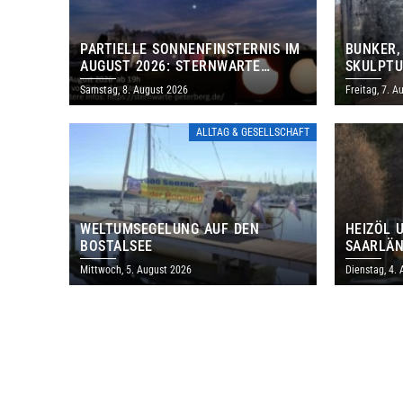
PARTIELLE SONNENFINSTERNIS IM
BUNKER,
AUGUST 2026: STERNWARTE
SKULPTU
PETERBERG ÖFFNET KOSTENLOS
LÄDT ZU
Samstag, 8. August 2026
Freitag, 7. A
IHRE TORE
DENKMAL
ALLTAG & GESELLSCHAFT
WELTUMSEGELUNG AUF DEN
HEIZÖL 
BOSTALSEE
SAARLÄN
IM JULI
Mittwoch, 5. August 2026
Dienstag, 4.