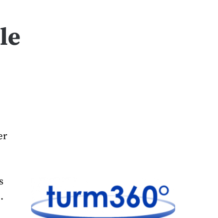
le
er
s
.