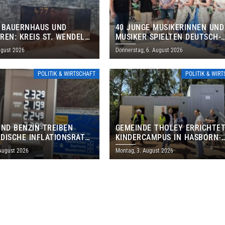
 BAUERNHAUS UND
40 JUNGE MUSIKERINNEN UND
REN: KREIS ST. WENDEL
MUSIKER SPIELTEN DEUTSCH-
M TAG DES OFFENEN
BRASILIANISCHES PROGRAMM 
ugust 2026
Donnerstag, 6. August 2026
S EIN
THOLEY
POLITIK & WIRTSCHAFT
POLITIK & WIR
UND BENZIN TREIBEN
GEMEINDE THOLEY ERRICHTE
DISCHE INFLATIONSRATE
KINDERCAMPUS IN HASBORN-
 AUF 3,2 PROZENT
DAUTWEILER FÜR RUND 8,5 BI
 August 2026
Montag, 3. August 2026
MILLIONEN EURO