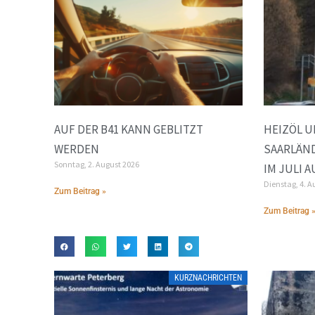
AUF DER B41 KANN GEBLITZT
HEIZÖL U
WERDEN
SAARLÄND
Sonntag, 2. August 2026
IM JULI 
Dienstag, 4. A
Zum Beitrag »
Zum Beitrag 
KURZNACHRICHTEN