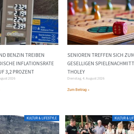
ND BENZIN TREIBEN
SENIOREN TREFFEN SICH ZU
ISCHE INFLATIONSRATE
GESELLIGEN SPIELENACHMITT
AUF 3,2 PROZENT
THOLEY
ugust 2026
Dienstag, 4. August 2026
»
Zum Beitrag »
KULTUR & LIFESTYLE
KULTUR & LI