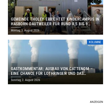
GEMEINDE THOLEY ERRICHTET KINDERCAMPUS IN
HASBORN-DAUTWEILER FÜR RUND 8,5 BIS 9
MILLIONEN EURO
Montag, 3. August 2026
KOLUMNE
GASTKOMMENTAR: AUSBAU VON CATTENOM –
EINE CHANCE FÜR LOTHRINGEN UND DAS
SAARLAND
Sonntag, 2. August 2026
ANZEIGEN