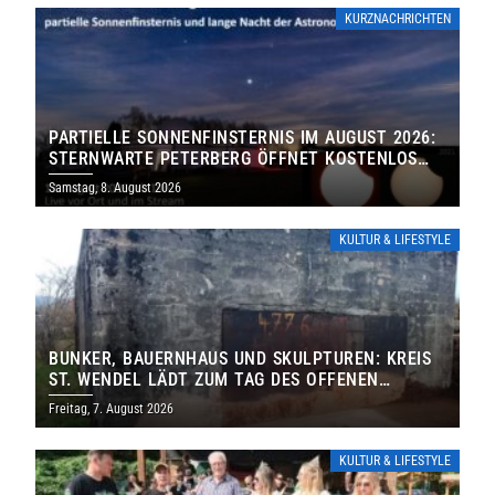
KURZNACHRICHTEN
PARTIELLE SONNENFINSTERNIS IM AUGUST 2026:
STERNWARTE PETERBERG ÖFFNET KOSTENLOS
IHRE TORE
Samstag, 8. August 2026
KULTUR & LIFESTYLE
BUNKER, BAUERNHAUS UND SKULPTUREN: KREIS
ST. WENDEL LÄDT ZUM TAG DES OFFENEN
DENKMALS EIN
Freitag, 7. August 2026
KULTUR & LIFESTYLE