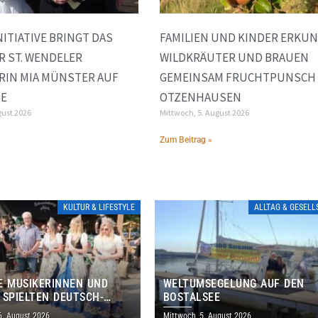
ITIATIVE BRINGT DAS
FAMILIEN UND KINDER ERKU
R ST. WENDELER
WILDKRÄUTER UND BRAUEN
RIN MIA MÜNSTER AUF
GEMEINSAM FRUCHTPUNSCH 
NE
OTZENHAUSEN
gust 2026
Mittwoch, 5. August 2026
»
Zum Beitrag »
KULTUR & LIFESTYLE
ALLTAG & GESEL
E MUSIKERINNEN UND
WELTUMSEGELUNG AUF DEN
 SPIELTEN DEUTSCH-
BOSTALSEE
ANISCHES PROGRAMM IN
6. August 2026
Mittwoch, 5. August 2026