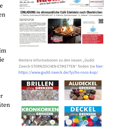
ne
en
 im
ie
Weitere Informationen zu den neuen „Gudd-
Zweck-STERNZEICHEN-
ETIKETTEN“ finden Sie
hier
:
https://www.gudd-zweck.de/fyi/
ho-roos-kop/
r
äten