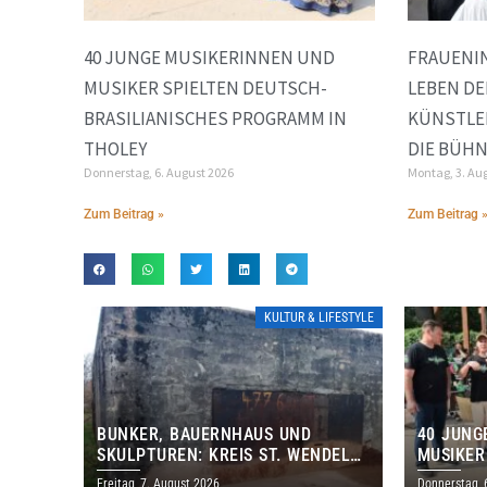
40 JUNGE MUSIKERINNEN UND
FRAUENIN
MUSIKER SPIELTEN DEUTSCH-
LEBEN DE
BRASILIANISCHES PROGRAMM IN
KÜNSTLE
THOLEY
DIE BÜH
Donnerstag, 6. August 2026
Montag, 3. Au
Zum Beitrag »
Zum Beitrag 
KULTUR & LIFESTYLE
BUNKER, BAUERNHAUS UND
40 JUNG
SKULPTUREN: KREIS ST. WENDEL
MUSIKER
LÄDT ZUM TAG DES OFFENEN
BRASILI
Freitag, 7. August 2026
Donnerstag, 