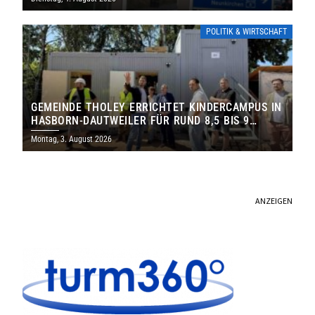
POLITIK & WIRTSCHAFT
GEMEINDE THOLEY ERRICHTET KINDERCAMPUS IN
HASBORN-DAUTWEILER FÜR RUND 8,5 BIS 9
MILLIONEN EURO
Montag, 3. August 2026
ANZEIGEN