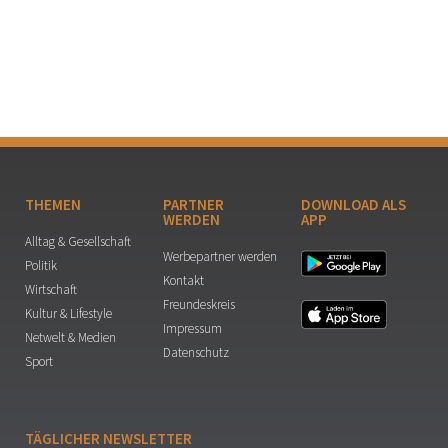
THEMEN
PARTNER
DOWNLOAD ALS
WERDEN
APP
Alltag & Gesellschaft
Werbepartner werden
Politik
Kontakt
Wirtschaft
Freundeskreis
Kultur & Lifestyle
Impressum
Netwelt & Medien
Datenschutz
Sport
TÄGLICHER NEWSLETTER