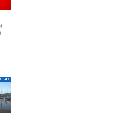
N
N
LSCHAFT