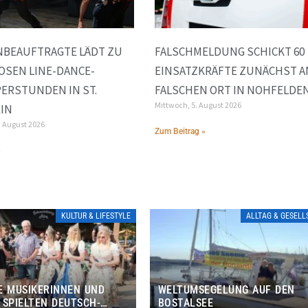
NBEAUFTRAGTE LÄDT ZU
FALSCHMELDUNG SCHICKT 60
OSEN LINE-DANCE-
EINSATZKRÄFTE ZUNÄCHST A
ERSTUNDEN IN ST.
FALSCHEN ORT IN NOHFELDE
Mittwoch, 5. August 2026
IN
. August 2026
Zum Beitrag »
»
KULTUR & LIFESTYLE
ALLTAG & GESEL
E MUSIKERINNEN UND
WELTUMSEGELUNG AUF DEN
 SPIELTEN DEUTSCH-
BOSTALSEE