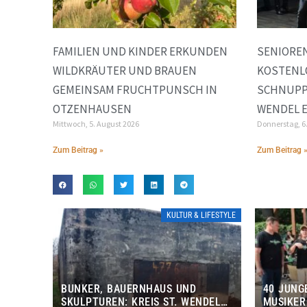
FAMILIEN UND KINDER ERKUNDEN
SENIORE
WILDKRÄUTER UND BRAUEN
KOSTENL
GEMEINSAM FRUCHTPUNSCH IN
SCHNUPP
OTZENHAUSEN
WENDEL E
Mittwoch, 5. August 2026
Donnerstag, 6
Zum Beitrag »
Zum Beitrag 
KULTUR & LIFESTYLE
BUNKER, BAUERNHAUS UND
40 JUNG
SKULPTUREN: KREIS ST. WENDEL
MUSIKER