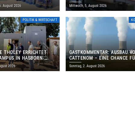
ANISCHES PROGRAMM IN
6. August 2026
Mittwoch, 5. August 2026
POLITIK & WIRTSCHAFT
K
E THOLEY ERRICHTET
GASTKOMMENTAR: AUSBAU V
AMPUS IN HASBORN-
CATTENOM – EINE CHANCE F
LER FÜR RUND 8,5 BIS 9
LOTHRINGEN UND DAS SAARL
ugust 2026
Sonntag, 2. August 2026
EN EURO