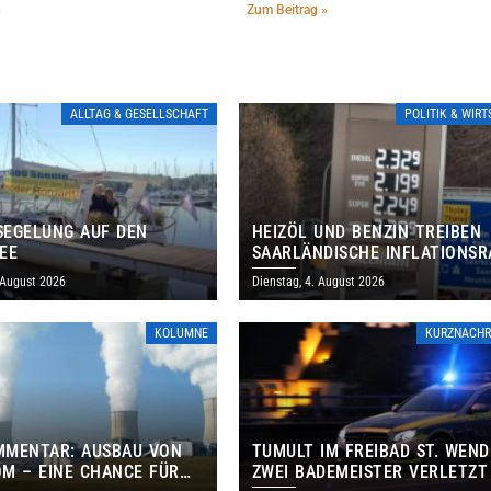
»
Zum Beitrag »
ALLTAG & GESELLSCHAFT
POLITIK & WIR
EGELUNG AUF DEN
HEIZÖL UND BENZIN TREIBEN
EE
SAARLÄNDISCHE INFLATIONSR
IM JULI AUF 3,2 PROZENT
 August 2026
Dienstag, 4. August 2026
KOLUMNE
KURZNACHR
MMENTAR: AUSBAU VON
TUMULT IM FREIBAD ST. WEND
M – EINE CHANCE FÜR
ZWEI BADEMEISTER VERLETZT