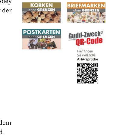
oley
r der
 dem
d