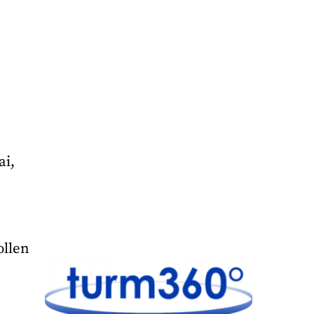
ai,
ollen