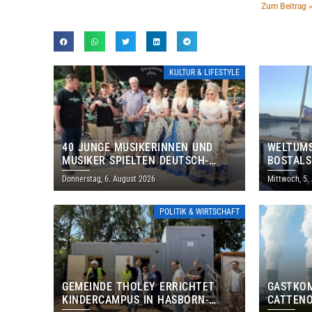
Zum Beitrag 
KULTUR & LIFESTYLE
40 JUNGE MUSIKERINNEN UND
WELTUMS
MUSIKER SPIELTEN DEUTSCH-
BOSTALS
BRASILIANISCHES PROGRAMM IN
Donnerstag, 6. August 2026
Mittwoch, 5.
THOLEY
POLITIK & WIRTSCHAFT
GEMEINDE THOLEY ERRICHTET
GASTKO
KINDERCAMPUS IN HASBORN-
CATTENO