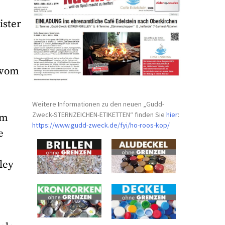
ister
 vom
Weitere Informationen zu den neuen „Gudd-
Zweck-STERNZEICHEN-
ETIKETTEN“ finden Sie
hier
:
em
https://www.gudd-zweck.de/fyi/
ho-roos-kop/
e
ley
h