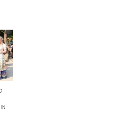
D
-
 IN