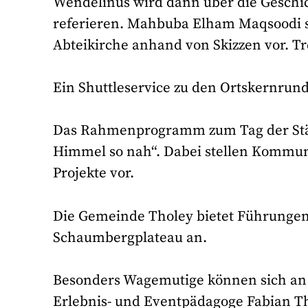
Wendelinus wird dann über die Geschic
referieren. Mahbuba Elham Maqsoodi ste
Abteikirche anhand von Skizzen vor. Tr
Ein Shuttleservice zu den Ortskernrun
Das Rahmenprogramm zum Tag der Stä
Himmel so nah“. Dabei stellen Kommun
Projekte vor.
Die Gemeinde Tholey bietet Führunge
Schaumbergplateau an.
Besonders Wagemutige können sich an
Erlebnis- und Eventpädagoge Fabian T