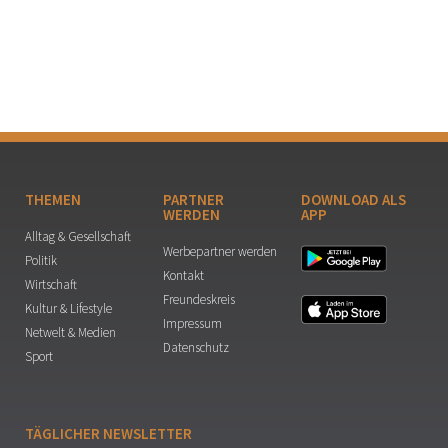
THEMEN
PARTNER
DOWNLOAD ALS
WERDEN
APP
Alltag & Gesellschaft
Werbepartner werden
Politik
Kontakt
Wirtschaft
Freundeskreis
Kultur & Lifestyle
Impressum
Netwelt & Medien
Datenschutz
Sport
TÄGLICHER NEWSLETTER