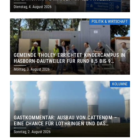
Dienstag, 4. August 2026
POLITIK & WIRTSCHAFT
GEMEINDE THOLEY ERRICHTET KINDERCAMPUS IN
HASBORN-DAUTWEILER FÜR RUND 8,5 BIS 9
MILLIONEN EURO
Montag, 3. August 2026
KOLUMNE
GASTKOMMENTAR: AUSBAU VON CATTENOM –
EINE CHANCE FÜR LOTHRINGEN UND DAS
SAARLAND
Sonntag, 2. August 2026