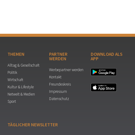
THEMEN
PARTNER
DOWNLOAD ALS
WERDEN
APP
Alltag & Gesellschaft
Werbepartner werden
Politik
Kontakt
Wirtschaft
Freundeskreis
Kultur & Lifestyle
Impressum
Netwelt & Medien
Datenschutz
Sport
TÄGLICHER NEWSLETTER