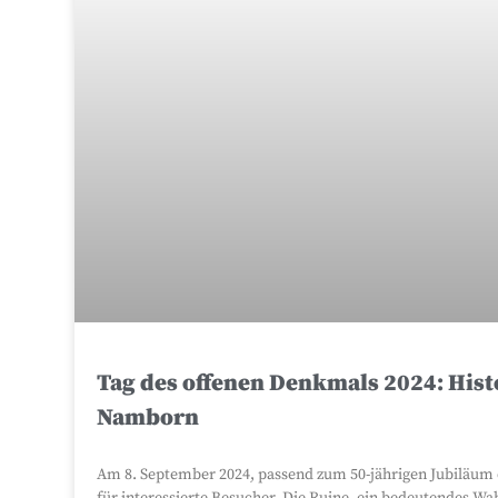
Tag des offenen Denkmals 2024: Hist
Namborn
Am 8. September 2024, passend zum 50-jährigen Jubiläum 
für interessierte Besucher. Die Ruine, ein bedeutendes W