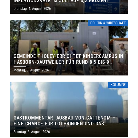
INFLATIONSRATE IM JULI AUF 3,2 PROZENT
Dienstag, 4. August 2026
POLITIK & WIRTSCHAFT
GEMEINDE THOLEY ERRICHTET KINDERCAMPUS IN
HASBORN-DAUTWEILER FÜR RUND 8,5 BIS 9
MILLIONEN EURO
Montag, 3. August 2026
KOLUMNE
GASTKOMMENTAR: AUSBAU VON CATTENOM –
EINE CHANCE FÜR LOTHRINGEN UND DAS
SAARLAND
Sonntag, 2. August 2026