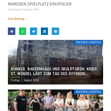
MARODEN SPIELPLATZ EINSPIELEN
Dienstag, 4. August 2026
Zum Beitrag »
KULTUR & LIFESTYLE
BUNKER, BAUERNHAUS UND SKULPTUREN: KREIS
ST. WENDEL LÄDT ZUM TAG DES OFFENEN
DENKMALS EIN
Freitag, 7. August 2026
KULTUR & LIFESTYLE