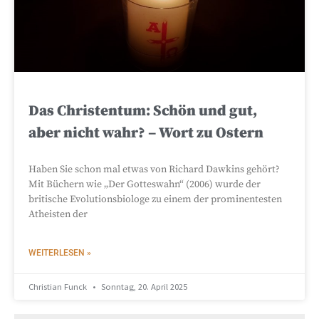
Das Christentum: Schön und gut,
aber nicht wahr? – Wort zu Ostern
Haben Sie schon mal etwas von Richard Dawkins gehört?
Mit Büchern wie „Der Gotteswahn“ (2006) wurde der
britische Evolutionsbiologe zu einem der prominentesten
Atheisten der
WEITERLESEN »
Christian Funck
Sonntag, 20. April 2025