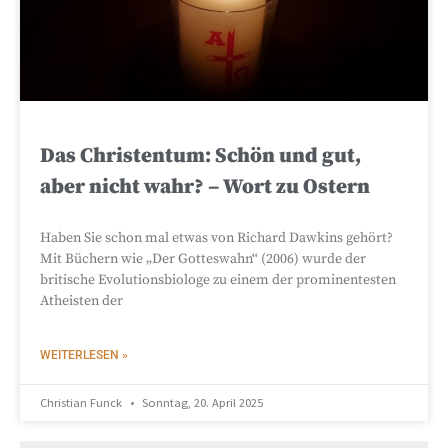
Das Christentum: Schön und gut,
aber nicht wahr? – Wort zu Ostern
Haben Sie schon mal etwas von Richard Dawkins gehört?
Mit Büchern wie „Der Gotteswahn“ (2006) wurde der
britische Evolutionsbiologe zu einem der prominentesten
Atheisten der
WEITERLESEN »
Christian Funck
Sonntag, 20. April 2025