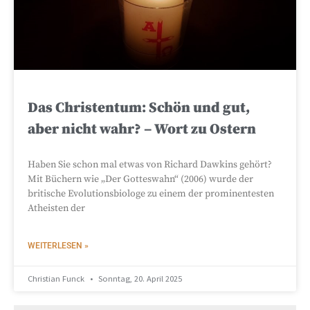
Das Christentum: Schön und gut,
aber nicht wahr? – Wort zu Ostern
Haben Sie schon mal etwas von Richard Dawkins gehört?
Mit Büchern wie „Der Gotteswahn“ (2006) wurde der
britische Evolutionsbiologe zu einem der prominentesten
Atheisten der
WEITERLESEN »
Christian Funck
Sonntag, 20. April 2025