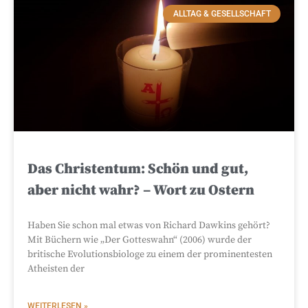
ALLTAG & GESELLSCHAFT
Das Christentum: Schön und gut,
aber nicht wahr? – Wort zu Ostern
Haben Sie schon mal etwas von Richard Dawkins gehört?
Mit Büchern wie „Der Gotteswahn“ (2006) wurde der
britische Evolutionsbiologe zu einem der prominentesten
Atheisten der
WEITERLESEN »