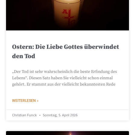
Ostern: Die Liebe Gottes überwindet
den Tod
„Der Tod ist sehr wahrscheinlich die beste Erfindung des
Lebens“. Diesen Satz haben Sie vielleicht schon einmal
gehört. Er stammt aus der vielleicht bekanntesten Rede
WEITERLESEN »
Christian Funck
Sonntag, 5. April 2026