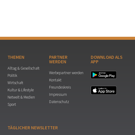
THEMEN
PARTNER
DOWNLOAD ALS
WERDEN
APP
Alltag & Gesellschaft
Werbepartner werden
Politik
Kontakt
Wirtschaft
Freundeskreis
Kultur & Lifestyle
Impressum
Netwelt & Medien
Datenschutz
Sport
TÄGLICHER NEWSLETTER