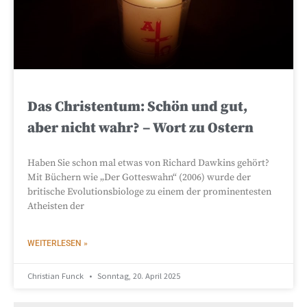
Das Christentum: Schön und gut,
aber nicht wahr? – Wort zu Ostern
Haben Sie schon mal etwas von Richard Dawkins gehört?
Mit Büchern wie „Der Gotteswahn“ (2006) wurde der
britische Evolutionsbiologe zu einem der prominentesten
Atheisten der
WEITERLESEN »
Christian Funck
Sonntag, 20. April 2025