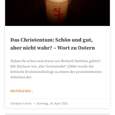
Das Christentum: Schön und gut,
aber nicht wahr? – Wort zu Ostern
Haben Sie schon mal etwas von Richard Dawkins gehört?
Mit Büchern wie „Der Gotteswahn“ (2006) wurde der
britische Evolutionsbiologe zu einem der prominentesten
Atheisten der
WEITERLESEN »
Christian Funck
Sonntag, 20. April 2025