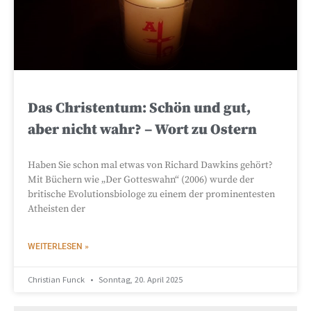
Das Christentum: Schön und gut,
aber nicht wahr? – Wort zu Ostern
Haben Sie schon mal etwas von Richard Dawkins gehört?
Mit Büchern wie „Der Gotteswahn“ (2006) wurde der
britische Evolutionsbiologe zu einem der prominentesten
Atheisten der
WEITERLESEN »
Christian Funck
Sonntag, 20. April 2025