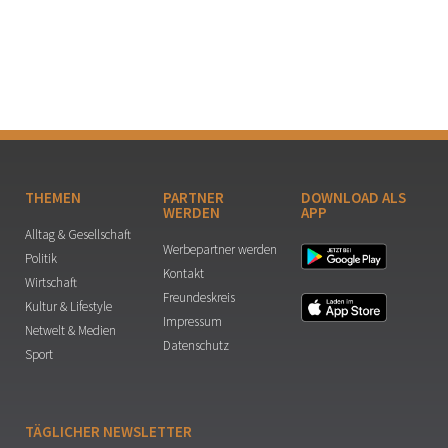
THEMEN
PARTNER
DOWNLOAD ALS
WERDEN
APP
Alltag & Gesellschaft
Werbepartner werden
Politik
Kontakt
Wirtschaft
Freundeskreis
Kultur & Lifestyle
Impressum
Netwelt & Medien
Datenschutz
Sport
TÄGLICHER NEWSLETTER