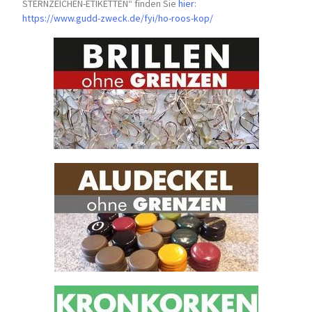
STERNZEICHEN-
ETIKETTEN“ finden Sie
hier
:
https://www.gudd-zweck.de/fyi/
ho-roos-kop/