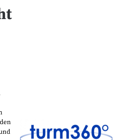
ht
,
n
 den
 und