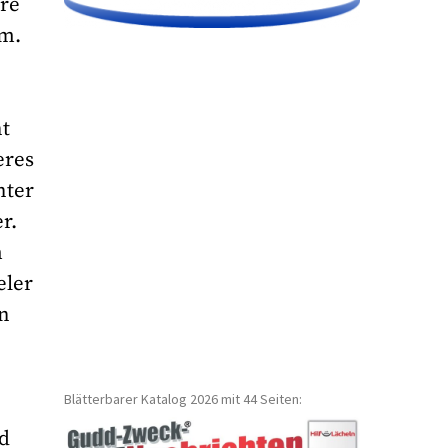
ere
mm.
nt
eres
nter
r.
m
eler
rn
Blätterbarer Katalog 2026 mit 44 Seiten:
d