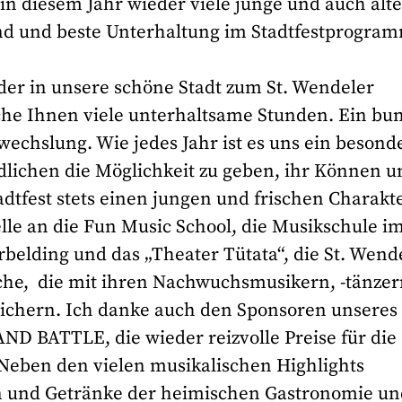
 in diesem Jahr wieder viele junge und auch ält
ind und beste Unterhaltung im Stadtfestprogra
eder in unsere schöne Stadt zum St. Wendeler
che Ihnen viele unterhaltsame Stunden. Ein bu
echslung. Wie jedes Jahr ist es uns ein besond
lichen die Möglichkeit zu geben, ihr Können u
adtfest stets einen jungen und frischen Charakte
lle an die Fun Music School, die Musikschule i
rbelding und das „Theater Tütata“, die St. Wend
che, die mit ihren Nachwuchsmusikern, -tänze
ichern. Ich danke auch den Sponsoren unseres
BATTLE, die wieder reizvolle Preise für die
Neben den vielen musikalischen Highlights
n und Getränke der heimischen Gastronomie un