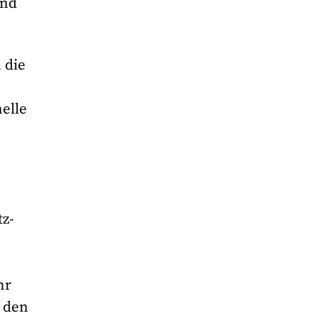
and
 die
nelle
tz-
hr
d den