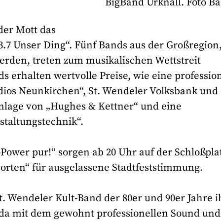
BigBand Urknall. Foto B
der Mott das
3.7 Unser Ding“. Fünf Bands aus der Großregion,
erden, treten zum musikalischen Wettstreit
s erhalten wertvolle Preise, wie eine professio
dios Neunkirchen“, St. Wendeler Volksbank und
anlage von „Hughes & Kettner“ und eine
taltungstechnik“.
-Power pur!“ sorgen ab 20 Uhr auf der Schloßpla
orten“ für ausgelassene Stadtfeststimmung.
t. Wendeler Kult-Band der 80er und 90er Jahre i
r da mit dem gewohnt professionellen Sound un