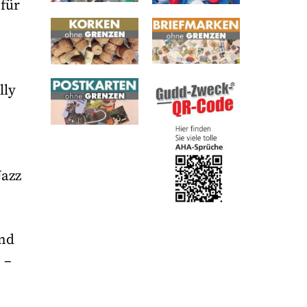
für
lly
Jazz
end
 –