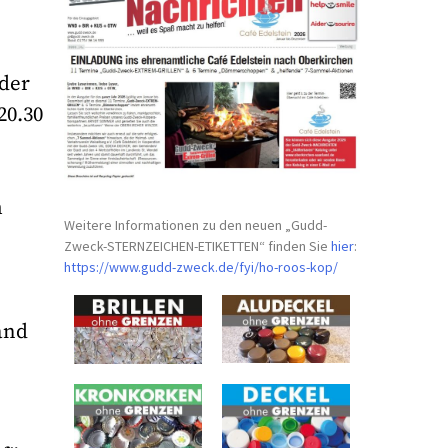
 der
20.30
m
Weitere Informationen zu den neuen „Gudd-
Zweck-STERNZEICHEN-
ETIKETTEN“ finden Sie
hier
:
https://www.gudd-zweck.de/fyi/
ho-roos-kop/
and
y