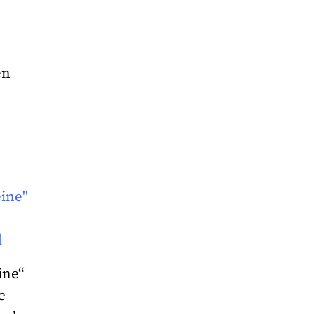
en
ine“
e