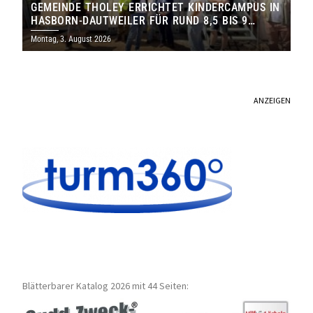
GEMEINDE THOLEY ERRICHTET KINDERCAMPUS IN
HASBORN-DAUTWEILER FÜR RUND 8,5 BIS 9
MILLIONEN EURO
Montag, 3. August 2026
ANZEIGEN
Blätterbarer Katalog 2026 mit 44 Seiten: