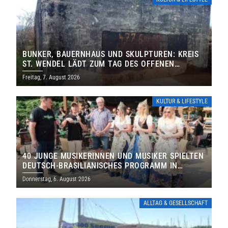
BUNKER, BAUERNHAUS UND SKULPTUREN: KREIS
ST. WENDEL LÄDT ZUM TAG DES OFFENEN
DENKMALS EIN
Freitag, 7. August 2026
KULTUR & LIFESTYLE
40 JUNGE MUSIKERINNEN UND MUSIKER SPIELTEN
DEUTSCH-BRASILIANISCHES PROGRAMM IN
THOLEY
Donnerstag, 6. August 2026
ALLTAG & GESELLSCHAFT